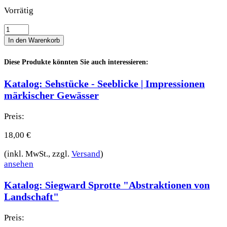
Vorrätig
Katalog:
Künstler.Freunde
In den Warenkorb
Johannes
Hänsch
Diese Produkte könnten Sie auch interessieren:
und
Paul
Katalog: Sehstücke - Seeblicke | Impressionen
Lehmann-
märkischer Gewässer
Brauns
Menge
Preis:
18,00
€
(inkl. MwSt., zzgl.
Versand
)
ansehen
Katalog: Siegward Sprotte "Abstraktionen von
Landschaft"
Preis: