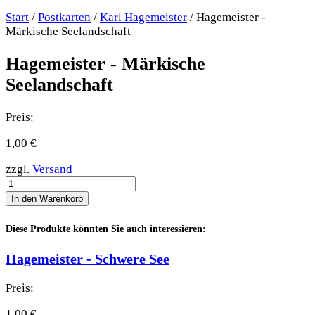
Start
/
Postkarten
/
Karl Hagemeister
/ Hagemeister -
Märkische Seelandschaft
Hagemeister - Märkische
Seelandschaft
Preis:
1,00
€
zzgl.
Versand
Hagemeister
-
In den Warenkorb
Märkische
Seelandschaft
Diese Produkte könnten Sie auch interessieren:
Menge
Hagemeister - Schwere See
Preis:
1,00
€